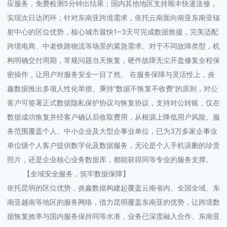
应服务，免费检测5分钟出结果；国内其他地区支持顺丰快递送修，
实现次日达闭环；针对东南亚跨境需求，依托云南面向南亚东南亚辐
射中心的区位优势，核心城市最快1~3天可完成数据救援，完美适配
跨境电商、中老铁路物流等场景的紧急需求。对于不同故障类型，机
构明确交付周期，常规问题当天恢复，硬件故障无尘开盘修复全程保
密操作，让用户对服务安全一目了然。 在服务保障与灵活性上，炎
鑫数据推出多项人性化举措。秉持“数据不恢复不收费”的原则，对公
客户可签署正式数据隐私保护协议与恢复协议，支持对公转账，仅在
数据成功恢复并经客户确认后收取费用，从根源上降低用户风险。服
务范围覆盖个人、中小企业及大型企事业单位，已为3万多家企事业
单位级个人客户提供数字化及数据服务，无论是个人手机误删的珍贵
照片，还是企业核心业务数据库，都能获得同等专业的服务支撑。
【全域安全服务，筑牢数据保障】
依托昆明的区位优势，炎鑫数据构建起覆盖云南省内、全国全域、东
南亚越南等地区的服务网络，借力昆明覆盖东南亚的优势，让跨境数
据恢复效率与国内服务保持同等水准，业务已深度融入合作、东南亚